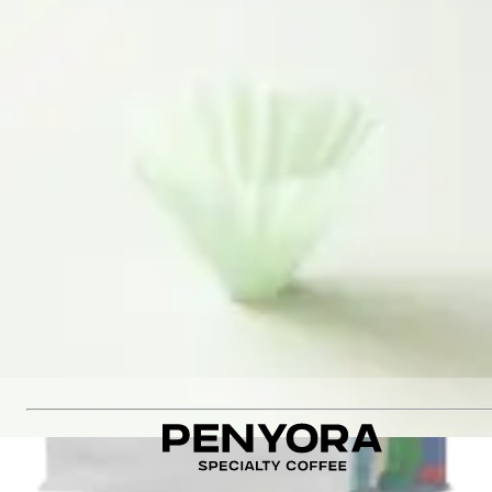
Виробник
:
Jairo Arcila
Оцінка якості
:
86
Різновид
:
Caturra
Кількість
:
14 шт.
Немає в наявності
Немає в наявності
Рекомендуємо також
:
ETHIOPIA SHAKISO WASHED ESPRESSO
ПІДСТАВКА ПІД ФІЛЬТРА WHITE
COLOMBIA SANTA MONICA ESPRESSO
ORIGAMI Dripper Air Matte Green