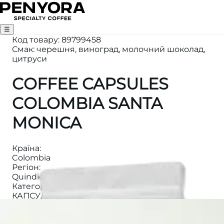
☰
Код товару
:
89799458
Смак: черешня, виноград, молочний шоколад,
цитруси
COFFEE CAPSULES
COLOMBIA SANTA
MONICA
Країна
:
Colombia
Регіон
:
Quindio
Категорія
:
КАПСУЛИ
Обробка
:
Natural