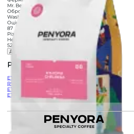
Mr. Bekele Gemeda
Обробка
:
Washed
Оцінка якості
:
87
Різновид
:
Heirloom
520 ₴
Додати до кошика
Рекомендуємо також
:
ETHIOPIA SHAKISO WASHED FILTER
RWANDA HUYE MOUNTAIN FILTER
ETHIOPIA SAWANA FILTER
ETHIOPIA CHELBESA FILTER