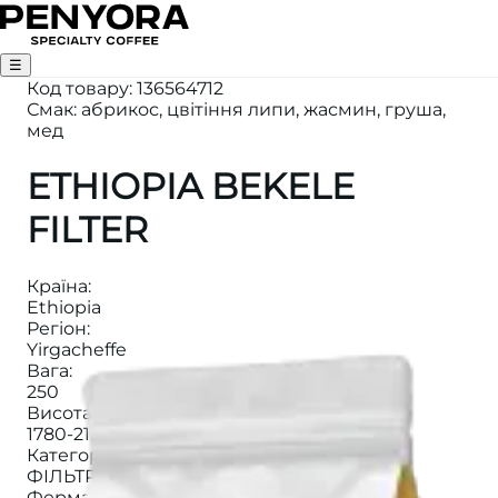
☰
Код товару
:
136564712
Смак: абрикос, цвітіння липи, жасмин, груша,
мед
ETHIOPIA BEKELE
FILTER
Країна
:
Ethiopia
Регіон
:
Yirgacheffe
Вага
:
250
Висота
:
1780-2100
Категорія
:
ФІЛЬТР КАВА
Ферма
: