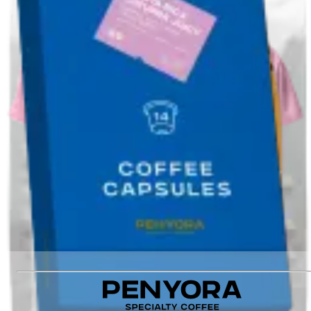
Оцінка якості
:
88
Станція обробки
:
Suke Kudensa
Різновид
:
Heirloom
Кількість
:
10 шт.
Немає в наявності
Немає в наявності
Рекомендуємо також
:
ETHIOPIA URAGA FILTER
PINK T-SHIRT
ETHIOPIA HAMBELA ESPRESSO
COFFEE CAPSULES COSTA RICA CATURRA JUICY