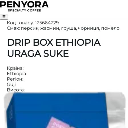
☰
Код товару
:
125664229
Смак: персик, жасмин, груша, чорниця, помело
DRIP BOX ETHIOPIA
URAGA SUKE
Країна
:
Ethiopia
Регіон
:
Guji
Висота
:
2000m
Категорія
:
ДРІП
Обробка
:
Natural
Виробник
:
Testi Coffee