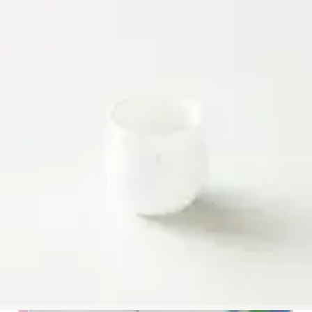
Обробка
:
Juicy Honey
Виробник
:
Roberto Mata Naranjo
Оцінка якості
:
89
Різновид
:
Caturra
Кількість
:
1 шт.
Розмір
:
200мл
120 ₴
Додати до кошика
Рекомендуємо також
:
COFFEE CAPSULES COLOMBIA DECAF
INDONESIA FRINSA
ETHIOPIA HAMBELA ESPRESSO
PINOT FLAVOR CUP WHITE