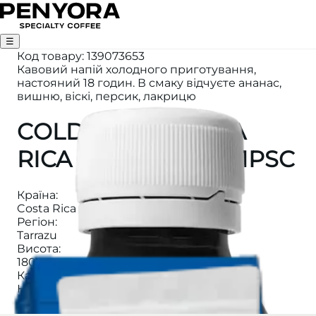
☰
Код товару
:
139073653
Кавовий напій холодного приготування,
настояний 18 годин. В смаку відчуєте ананас,
вишню, віскі, персик, лакрицю
COLD BREW COSTA
RICA JUICY HONEY 1PSC
Країна
:
Costa Rica
Регіон
:
Tarrazu
Висота
:
1800м
Категорія
:
НАПОЇ
Ферма
:
Las Nubes