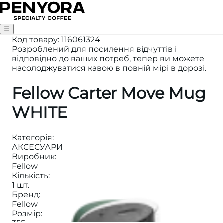
☰
Код товару
:
116061324
Розроблений для посилення відчуттів і
відповідно до ваших потреб, тепер ви можете
насолоджуватися кавою в повній мірі в дорозі.
Fellow Carter Move Mug
WHITE
Категорія
:
АКСЕСУАРИ
Виробник
:
Fellow
Кількість
:
1 шт.
Бренд
:
Fellow
Розмір
:
355