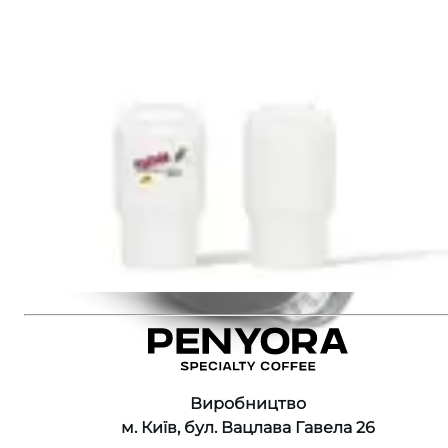
Колір
:
Білий
Матеріал
:
Медична сталь
1515 ₴
Додати до кошика
Рекомендуємо також
:
Fellow Carter Move Mug GREEN
Fellow Slide Mug WHITE
Fellow Slide Mug Black
Термочашка Penyora х 63mugs
Виробництво
м. Київ, бул. Вацлава Гавела 26