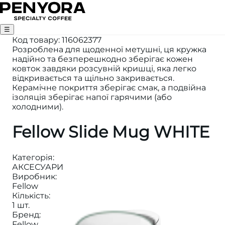
☰
Код товару
:
116062377
Розроблена для щоденної метушні, ця кружка
надійно та безперешкодно зберігає кожен
ковток завдяки розсувній кришці, яка легко
відкривається та щільно закривається.
Керамічне покриття зберігає смак, а подвійна
ізоляція зберігає напої гарячими (або
холодними).
Fellow Slide Mug WHITE
Категорія
:
АКСЕСУАРИ
Виробник
:
Fellow
Кількість
:
1 шт.
Бренд
:
Fellow