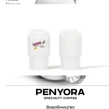
Розмір
:
355
Колір
:
Білий
Матеріал
:
Медична сталь
1620 ₴
Додати до кошика
Рекомендуємо також
:
Fellow Slide Mug Black
Fellow Carter Move Mug GREEN
Fellow Carter Move Mug WHITE
Термочашка Penyora х 63mugs
Виробництво