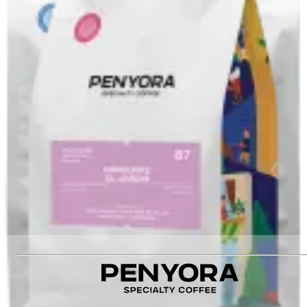
Santa Rosa
Обробка
:
Natural
Оцінка якості
:
88
Різновид
:
Castillo
Немає в наявності
Немає в наявності
Рекомендуємо також
:
KENYA ICHAMAMA AA FILTER
КАВОМОЛКА 1Zpresso K-Ultra
RWANDA KIVUMU FILTER
HONDURAS EL JARDIN FILTER