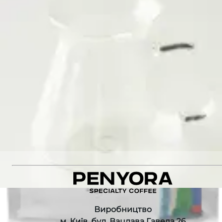
Decaf
Оцінка якості
:
86
Різновид
:
Caturra, Castillo
445 ₴
Додати до кошика
Рекомендуємо також
:
PERU JESUS GARCIA FILTER
PERU MARAGOGYPE FILTER
ETHIOPIA BONO ESPRESSO
GLASS COFFEE SERVER with HARIO
Виробництво
м. Київ, бул. Вацлава Гавела 26