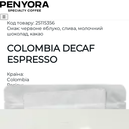
☰
Код товару
:
25115356
Смак: червоне яблуко, слива, молочний
шоколад, какао
COLOMBIA DECAF
ESPRESSO
Країна
:
Colombia
Регіон
:
Popayan, Cauca
Вага
:
250
Висота
:
1800 м
Категорія
:
ЕСПРЕСО
Обробка
: