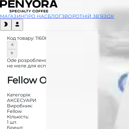
МАГАЗИН
ПРО НАС
БЛОГ
ЗВОРОТНІЙ ЗВ’ЯЗОК
Код товару
:
116063397
Ode розроблено лише для способів заварювання ка
не меле для еспресо.
Fellow Ode Brew Gen2 Wh
Категорія
:
АКСЕСУАРИ
Виробник
:
Fellow
Кількість
:
1 шт.
Бренд
: