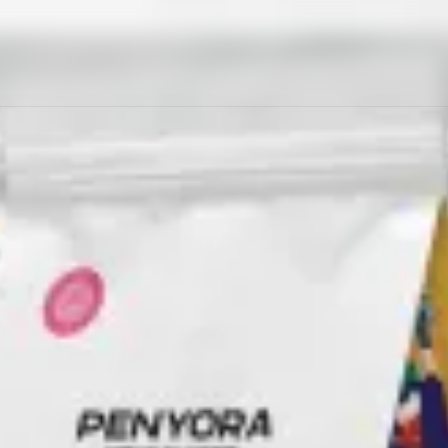
ви (AeroPress, фільтр машини, ручні кавоварки, фр
ite