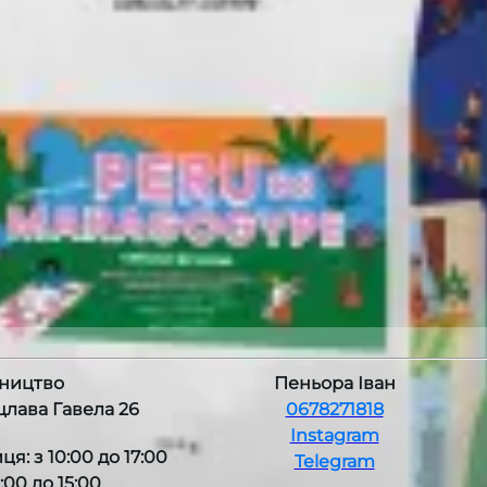
таження кави та основа, борти з нержавіючої сталі
ництво
Пеньора Іван
ацлава Гавела 26
0678271818
Instagram
ця: з 10:00 до 17:00
Telegram
1:00 до 15:00