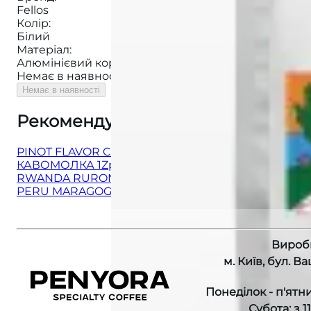
Fellos
Колір
:
Білий
Матеріал
:
Алюмінієвий корпус, пластиковий відсік для заван
Немає в наявності
Немає в наявності
Рекомендуємо також
:
PINOT FLAVOR CUP PINK
КАВОМОЛКА 1Zpresso X-Ultra gray/blue
RWANDA RURONZI ESPRESSO
PERU MARAGOGYPE FILTER
Вироб
м. Київ, бул. В
Понеділок - п'ятни
Субота: з 1