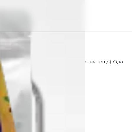
енч-прес, клевер холодне заварювання тощо). Ода