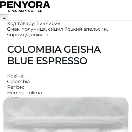
☰
Код товару
:
112442026
Смак: полуниця, сицилійський апельсин,
чорниця, лохина
COLOMBIA GEISHA
BLUE ESPRESSO
Країна
:
Colombia
Регіон
:
Herrera, Tolima
Вага
:
1000
Висота
:
1790-1850m
Категорія
:
ЕСПРЕСО
Ферма
: