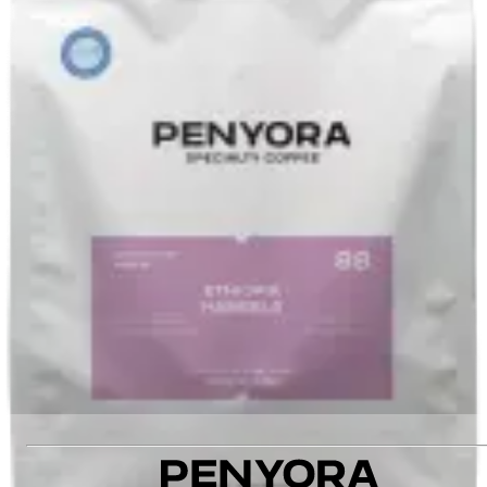
Monteverde
Обробка
:
Natural
Виробник
:
Newerley Gutierrez Falla
Оцінка якості
:
89
Різновид
:
Geisha Blue
3400 ₴
Додати до кошика
Рекомендуємо також
:
COLOMBIA GEISHA BLUE ESPRESSO
COSTA RICA CATURRA JUICY HONEY ESPRESSO
COLOMBIA SANTA MONICA ESPRESSO
ETHIOPIA HAMBELA ESPRESSO