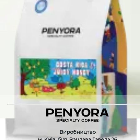
87
Різновид
:
SL28, SL24, Batian, Ruiru 11
Кількість
:
10 шт.
Немає в наявності
Немає в наявності
Рекомендуємо також
:
Fellow Slide Mug WHITE
KENYA GITITU AB ESPRESSO
ORIGAMI Dripper Air Matte Green
COSTA RICA CATURRA JUICY HONEY ESPRESSO
Виробництво
м. Київ, бул. Вацлава Гавела 26