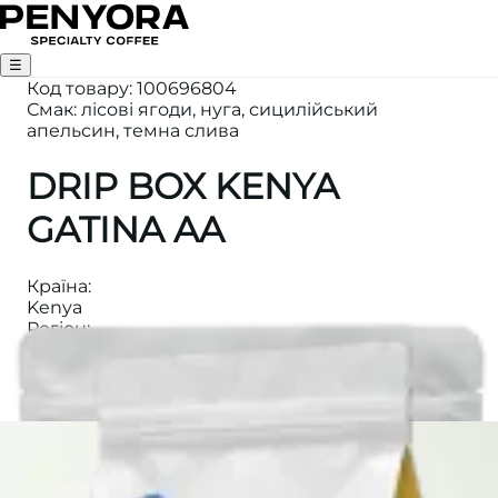
☰
Код товару
:
100696804
Смак: лісові ягоди, нуга, сицилійський
апельсин, темна слива
DRIP BOX KENYA
GATINA AA
Країна
:
Kenya
Регіон
:
Nyeri
Категорія
:
ДРІП
Обробка
:
Washed
Виробник
:
Mugaga FCS
Оцінка якості
: