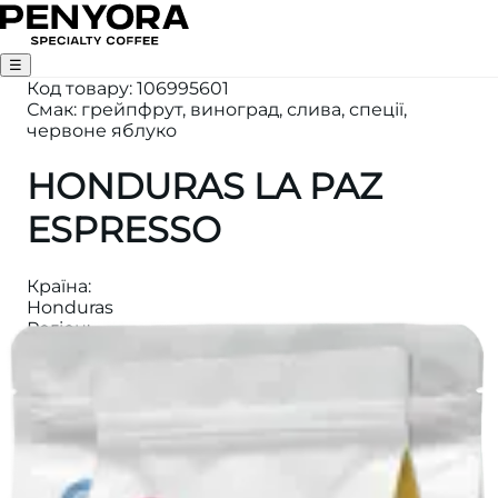
☰
Код товару
:
106995601
Смак: грейпфрут, виноград, слива, спеції,
червоне яблуко
HONDURAS LA PAZ
ESPRESSO
Країна
:
Honduras
Регіон
:
Montecillos, La Paz
Вага
:
1000
Висота
:
1450-1600m
Категорія
:
ЕСПРЕСО
Обробка
: