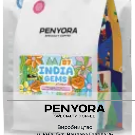
Washed
Виробник
:
Conexh
Різновид
:
Catuai, other
Немає в наявності
Немає в наявності
Рекомендуємо також
:
Fellow Carter Move Mug GREEN
ETHIOPIA SHAKISO WASHED FILTER
КАВОМОЛКА 1Zpresso ZP6 Special Iron Gray
INDIA GEMS FILTER
Виробництво
м. Київ, бул. Вацлава Гавела 26