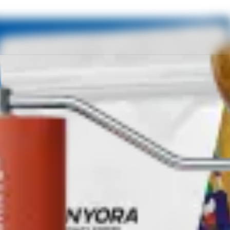
 квіти
BELA