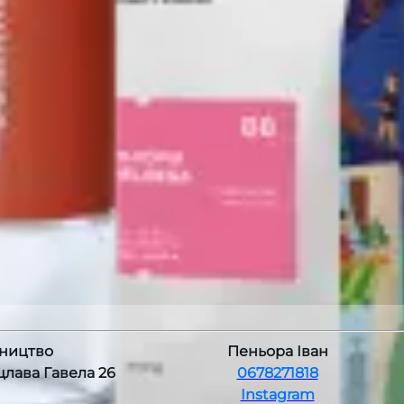
ництво
Пеньора Іван
ацлава Гавела 26
0678271818
Instagram