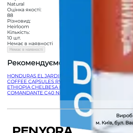
Natural
Оцінка якості
:
88
Різновид
:
Heirloom
Кількість
:
10 шт.
Немає в наявності
Немає в наявності
Рекомендуємо також
:
HONDURAS EL JARDIN ESPRESSO
COFFEE CAPSULES RWANDA SHYIRA
ETHIOPIA CHELBESA FILTER
COMANDANTE C40 Nitro Blade Sunset
Вироб
м. Київ, бул. В