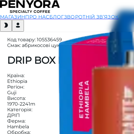
МАГАЗИН
ПРО НАС
БЛОГ
ЗВОРОТНІЙ ЗВ’ЯЗОК
Код товару
:
105536459
Смак: абрикосові цукати, ваніль, кокосова стружка,
DRIP BOX ETHIOPIA HAM
Країна
:
Ethiopia
Регіон
:
Guji
Висота
:
1970-2241m
Категорія
:
ДРІП
Ферма
:
Hambela
Обробка
: