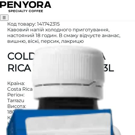
☰
Код товару
:
141742315
Кавовий напій холодного приготування,
настояний 18 годин. В смаку відчуєте ананас,
вишню, віскі, персик, лакрицю
COLD BREW COSTA
RICA JUICY HONEY 3L
Країна
:
Costa Rica
Регіон
:
Tarrazu
Висота
:
1800м
Категорія
:
НАПОЇ
Ферма
:
Las Nubes