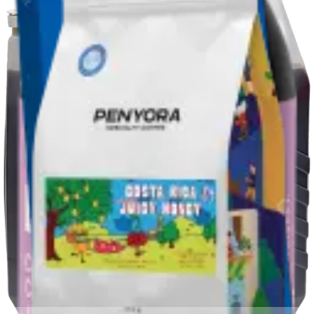
Обробка
:
Juicy Honey
Виробник
:
Roberto Mata Naranjo
Оцінка якості
:
89
Різновид
:
Caturra
Кількість
:
1 шт.
Розмір
:
3л
1480 ₴
Додати до кошика
Рекомендуємо також
:
COLD BREW COSTA RICA JUICY HONEY 1PSC
COSTA RICA CATURRA JUICY HONEY FILTER
COFFEE CAPSULES COSTA RICA CATURRA JUICY
COSTA RICA CATURRA JUICY HONEY ESPRESSO