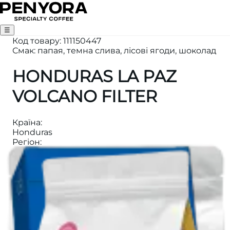
☰
Код товару
:
111150447
Смак: папая, темна слива, лісові ягоди, шоколад
HONDURAS LA PAZ
VOLCANO FILTER
Країна
:
Honduras
Регіон
:
Montecillos, La Paz
Вага
:
250
Висота
:
1450-1600m
Категорія
:
ФІЛЬТР КАВА
Обробка
:
Aerobic volсano natural