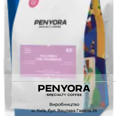
Виробник
:
Conexh
Різновид
:
Catuai
Немає в наявності
Немає в наявності
Рекомендуємо також
:
Fellow Stagg EKG PRO WHITE
KENYA GITITU AB ESPRESSO
COFFEE CAPSULES BURUNDI NEMBA INTENSO
COLOMBIA PINK BOURBON FILTER
Виробництво
м. Київ, бул. Вацлава Гавела 26