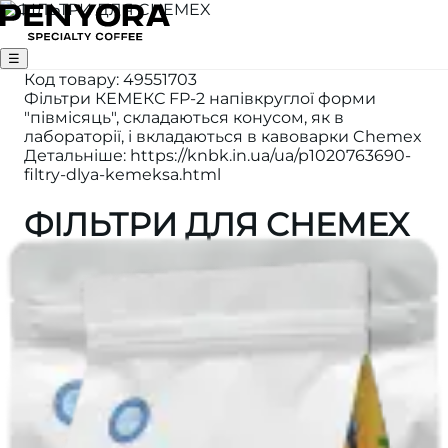
☰
Код товару
:
49551703
Фільтри КЕМЕКС FP-2 напівкруглої форми
"півмісяць", складаються конусом, як в
лабораторії, і вкладаються в кавоварки Chemex
Детальніше: https://knbk.in.ua/ua/p1020763690-
filtry-dlya-kemeksa.html
ФІЛЬТРИ ДЛЯ CHEMEX
Країна
:
USA
Категорія
:
АКСЕСУАРИ
Кількість
:
100 шт.
Бренд
:
CHEMEX
Розмір
:
6/8/10