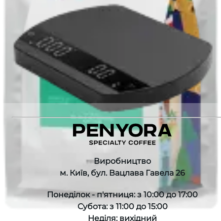
Немає в наявності
Немає в наявності
Рекомендуємо також
:
KENYA MUCHAGARА AB FILTER
KENYA ICHAMAMA AA FILTER
COLOMBIA DECAF ESPRESSO
FELICITA ARC COFFEE SCALES
Виробництво
м. Київ, бул. Вацлава Гавела 26
Понеділок - п'ятниця: з 10:00 до 17:00
Субота: з 11:00 до 15:00
Неділя: вихідний