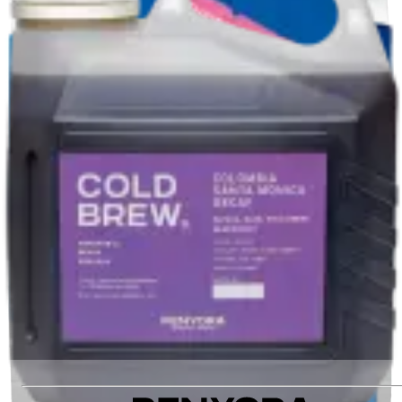
Категорія
:
ЕСПРЕСО
Обробка
:
Decaf
Оцінка якості
:
87
Станція обробки
:
Bombe
Різновид
:
Heirloom
1980 ₴
Додати до кошика
Рекомендуємо також
:
ETHIOPIA BILDIMO BENSA DECAF ESPRESSO
MIX DECAF DRIP BOX
COFFEE CAPSULES ETHIOPIA BILDIMO DECAF
COLD BREW COLOMBIA SANTA MONICA DECAF
3L