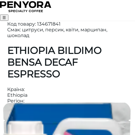
☰
Код товару
:
134671841
Смак: цитруси, персик, квіти, марципан,
шоколад
ETHIOPIA BILDIMO
BENSA DECAF
ESPRESSO
Країна
:
Ethiopia
Регіон
:
Oromia
Вага
:
1000
Висота
:
1900-2200m