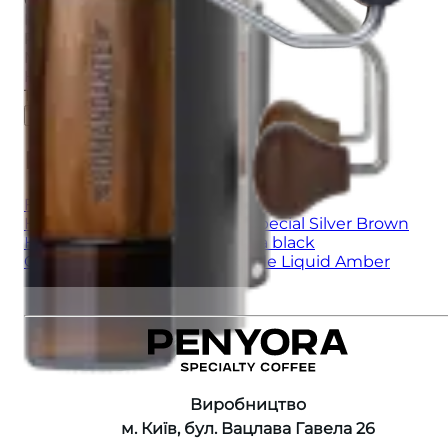
Comandante
Колір
:
Racing Green
Матеріал
:
Нержавіюча сталь
13500 ₴
Додати до кошика
Рекомендуємо також
:
FELICITA F47 COFFEE GRINDER
КАВОМОЛКА 1Zpresso ZP6 Special Silver Brown
КАВОМОЛКА 1Zpresso X-Ultra black
COMANDANTE C40 Nitro Blade Liquid Amber
Виробництво
м. Київ, бул. Вацлава Гавела 26