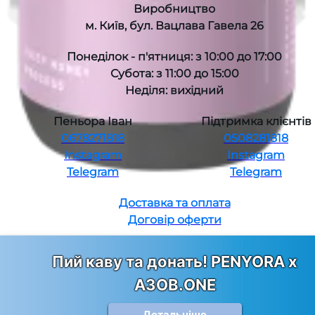
Виробництво
м. Київ, бул. Вацлава Гавела 26
Понеділок - п'ятниця: з 10:00 до 17:00
Субота: з 11:00 до 15:00
Неділя: вихідний
Пеньора Іван
Підтримка клієнтів
0678271818
0508281818
Instagram
Instagram
Telegram
Telegram
Доставка та оплата
Договір оферти