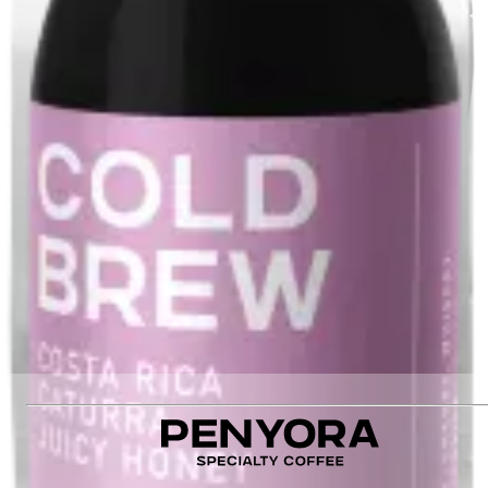
La Dalia
Обробка
:
Natural Anaerobic
Оцінка якості
:
87
Різновид
:
Bourbon, Bourbon
Немає в наявності
Немає в наявності
Рекомендуємо також
:
RWANDA RURONZI ESPRESSO
ETHIOPIA CHELBESA FILTER
КАВОМОЛКА 1Zpresso X-Ultra black
COLD BREW COSTA RICA JUICY HONEY 2PSC