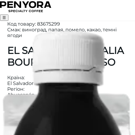
☰
Код товару
:
83675299
Смак: виноград, папая, помело, какао, темні
ягоди
EL SALVADOR LA DALIA
BOURBON ESPRESSO
Країна
:
El Salvador
Регіон
:
Ahuacapán
Вага
:
250
Висота
:
1600m
Категорія
:
ЕСПРЕСО
Ферма
: