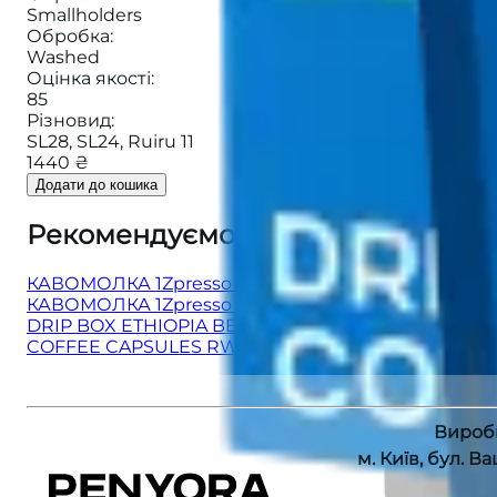
Smallholders
Обробка
:
Washed
Оцінка якості
:
85
Різновид
:
SL28, SL24, Ruiru 11
1440 ₴
Додати до кошика
Рекомендуємо також
:
КАВОМОЛКА 1Zpresso ZP6 Special Iron Gray
КАВОМОЛКА 1Zpresso K-Ultra
DRIP BOX ETHIOPIA BEKELE
COFFEE CAPSULES RWANDA SHYIRA
Вироб
м. Київ, бул. В