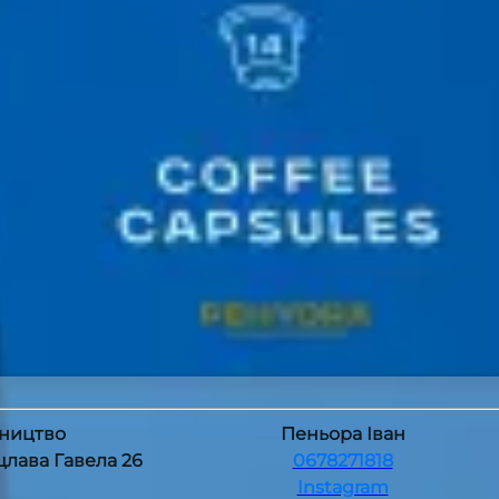
ництво
Пеньора Іван
ацлава Гавела 26
0678271818
Instagram