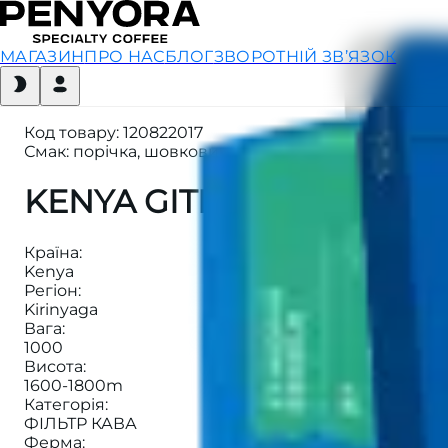
МАГАЗИН
ПРО НАС
БЛОГ
ЗВОРОТНІЙ ЗВ’ЯЗОК
Код товару
:
120822017
Смак: порічка, шовковиця, груша, марципан
KENYA GITITU AB FILTER
Країна
:
Kenya
Регіон
:
Kirinyaga
Вага
:
1000
Висота
:
1600-1800m
Категорія
:
ФІЛЬТР КАВА
Ферма
: