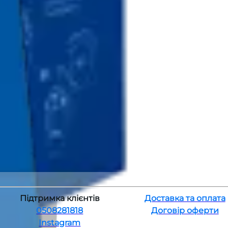
Підтримка клієнтів
Доставка та оплата
0508281818
Договір оферти
Instagram