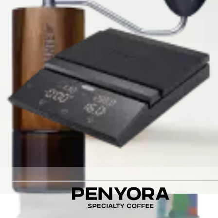
Hambela
Обробка
:
Natural
Оцінка якості
:
88
Різновид
:
Heirloom
Немає в наявності
Немає в наявності
Рекомендуємо також
:
COLOMBIA SANTA MONICA DECAF FILTER
AROMA MUG PINK
COMANDANTE C40 Nitro Blade Liquid Amber
FELICITA PARALLEL PLUS COFFEE SCALES