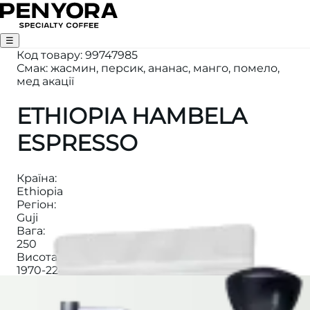
☰
Код товару
:
99747985
Смак: жасмин, персик, ананас, манго, помело,
мед акації
ETHIOPIA HAMBELA
ESPRESSO
Країна
:
Ethiopia
Регіон
:
Guji
Вага
:
250
Висота
:
1970-2241m
Категорія
:
ЕСПРЕСО
Ферма
: