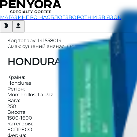
МАГАЗИН
ПРО НАС
БЛОГ
ЗВОРОТНІЙ ЗВ’ЯЗОК
Код товару
:
141558014
Смак: сушений ананас, шовковиця, слива, аґрус, 
HONDURAS EL JARDIN E
Країна
:
Honduras
Регіон
:
Montecillos, La Paz
Вага
:
250
Висота
:
1500-1600
Категорія
:
ЕСПРЕСО
Ферма
: