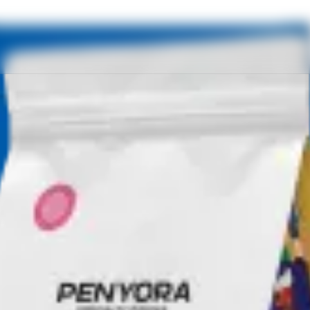
грейпфрут
SPRESSO