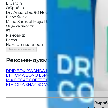
El Jardin
Обробка
:
Dry Anaerobic 90 Hours Natural
Виробник
:
Mario Samuel Mejia Rodriguez
Оцінка якості
:
87
Різновид
:
Pacas
Немає в наявності
Немає в наявності
Рекомендуємо також
:
DRIP BOX RWANDA HUYE MOUNTAIN
ETHIOPIA BONO ESPRESSO
MIX DECAF COFFEE CAPSULES
ETHIOPIA SHAKISO WASHED FILTER
Вироб