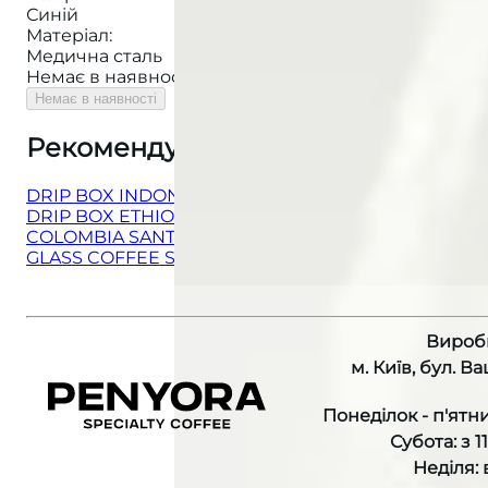
Синій
Матеріал
:
Медична сталь
Немає в наявності
Немає в наявності
Рекомендуємо також
:
DRIP BOX INDONESIA JAVA
DRIP BOX ETHIOPIA BILDIMO BENSA DECAF
COLOMBIA SANTA MONICA ESPRESSO
GLASS COFFEE SERVER with HARIO
Вироб
м. Київ, бул. В
Понеділок - п'ятни
Субота: з 1
Неділя: