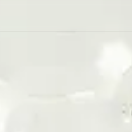
 до ваших потреб, тепер ви можете насолоджуватися к
BLUE