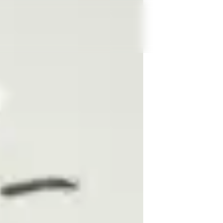
авою в повній мірі в дорозі.