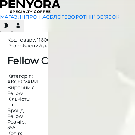
МАГАЗИН
ПРО НАС
БЛОГ
ЗВОРОТНІЙ ЗВ’ЯЗОК
Код товару
:
116061434
Розроблений для посилення відчуттів і відповідно
Fellow Carter Move Mug 
Категорія
:
АКСЕСУАРИ
Виробник
:
Fellow
Кількість
:
1 шт.
Бренд
:
Fellow
Розмір
:
355
Колір
: