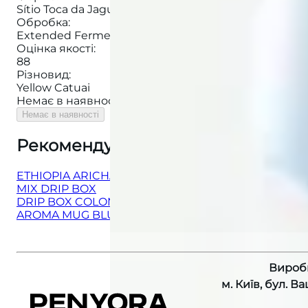
Sítio Toca da Jaguara
Обробка
:
Extended Fermentation Natural
Оцінка якості
:
88
Різновид
:
Yellow Catuai
Немає в наявності
Немає в наявності
Рекомендуємо також
:
ETHIOPIA ARICHA ESPRESSO
MIX DRIP BOX
DRIP BOX COLOMBIA SANTA MONICA
AROMA MUG BLUE
Вироб
м. Київ, бул. В