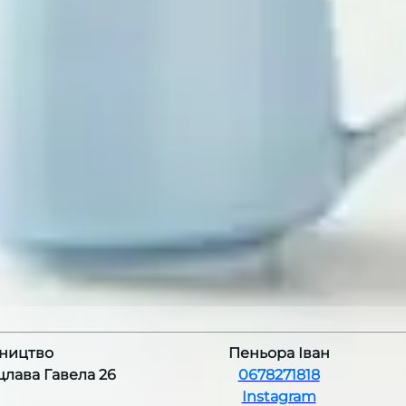
ництво
Пеньора Іван
ацлава Гавела 26
0678271818
Instagram