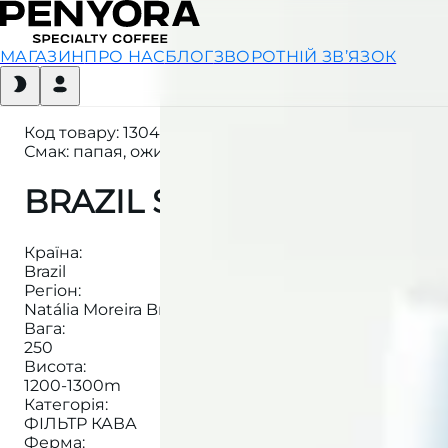
МАГАЗИН
ПРО НАС
БЛОГ
ЗВОРОТНІЙ ЗВ’ЯЗОК
Код товару
:
130491193
Смак: папая, ожина, манго, марципан, фундук
BRAZIL SITIO TOCA FILTE
Країна
:
Brazil
Регіон
:
Natália Moreira Brito
Вага
:
250
Висота
:
1200-1300m
Категорія
:
ФІЛЬТР КАВА
Ферма
: