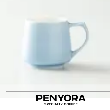
Бренд
:
Origami
Розмір
:
200ml
Колір
:
рожевий
Матеріал
:
Porcelain
790 ₴
Додати до кошика
Рекомендуємо також
:
PINOT FLAVOR CUP WHITE
SENSORY FLAVOUR CUP WHITE
HARMONY CUP GREEN
AROMA MUG BLUE