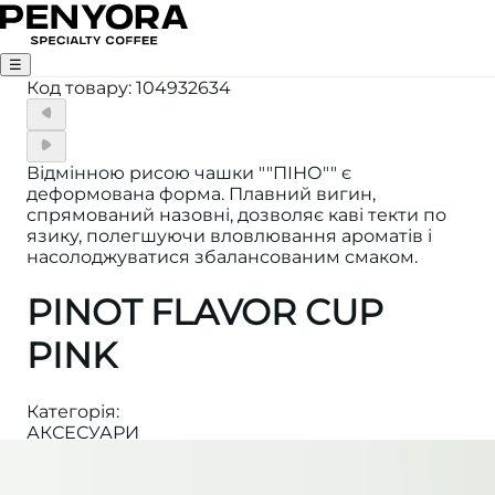
☰
Код товару
:
104932634
Відмінною рисою чашки ""ПІНО"" є
деформована форма. Плавний вигин,
спрямований назовні, дозволяє каві текти по
язику, полегшуючи вловлювання ароматів і
насолоджуватися збалансованим смаком.
PINOT FLAVOR CUP
PINK
Категорія
:
АКСЕСУАРИ
Кількість
:
1 шт.