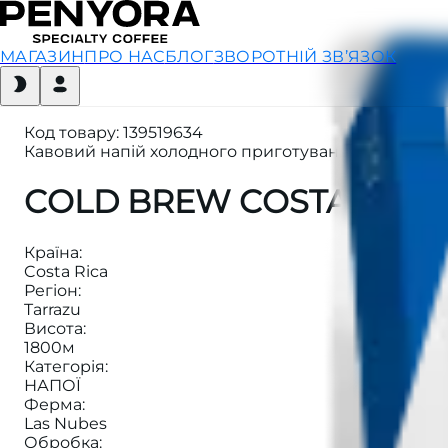
МАГАЗИН
ПРО НАС
БЛОГ
ЗВОРОТНІЙ ЗВ’ЯЗОК
Код товару
:
139519634
Кавовий напій холодного приготування, настояний 
COLD BREW COSTA RICA 
Країна
:
Costa Rica
Регіон
:
Tarrazu
Висота
:
1800м
Категорія
:
НАПОЇ
Ферма
:
Las Nubes
Обробка
: