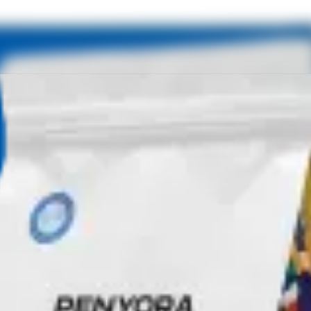
18 годин. В смаку відчуєте ананас, вишню, віскі, пер
JUICY HONEY 10PSC