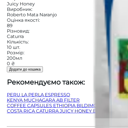
Juicy Honey
Виробник
:
Roberto Mata Naranjo
Оцінка якості
:
89
Різновид
:
Caturra
Кількість
:
10 шт.
Розмір
:
200мл
0 ₴
Додати до кошика
Рекомендуємо також
:
PERU LA PERLA ESPRESSO
KENYA MUCHAGARA AB FILTER
COFFEE CAPSULES ETHIOPIA BILDIMO DECAF
COSTA RICA CATURRA JUICY HONEY ESPRESSO