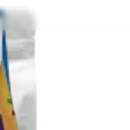
сик, лакрицю