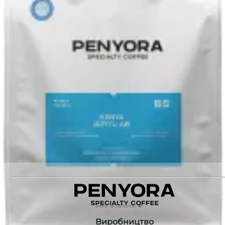
Оцінка якості
:
87
Станція обробки
:
Shakiso Weesi
Різновид
:
JARC 74110, JARC 74112
1560 ₴
Додати до кошика
Рекомендуємо також
:
ETHIOPIA SHAKISO WASHED ESPRESSO
PERU LA PERLA ESPRESSO
ETHIOPIA BONO ESPRESSO
KENYA GITITU AB ESPRESSO
Виробництво