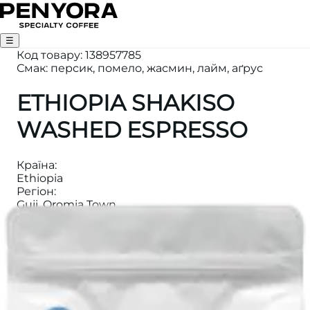
☰
Код товару
:
138957785
Смак: персик, помело, жасмин, лайм, аґрус
ETHIOPIA SHAKISO
WASHED ESPRESSO
Країна
:
Ethiopia
Регіон
:
Guji, Oromia Town
Вага
:
1000
Висота
:
2050-2150
Категорія
:
ЕСПРЕСО
Обробка
:
Washed