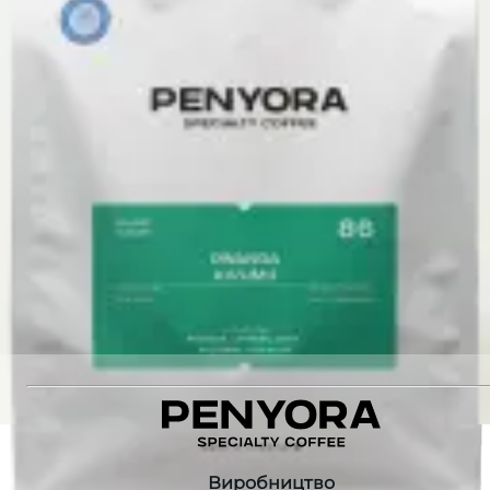
Оцінка якості
:
87
Станція обробки
:
Halo Beriti
Різновид
:
Heirloom
Немає в наявності
Немає в наявності
Рекомендуємо також
:
COLOMBIA SANTA MONICA FILTER
HARMONY CUP PINK
MIX COFFEE CAPSULES
RWANDA KIVUMU FILTER
Виробництво