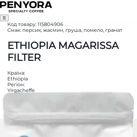
☰
Код товару
:
115804906
Смак: персик, жасмин, груша, помело, гранат
ETHIOPIA MAGARISSA
FILTER
Країна
:
Ethiopia
Регіон
:
Yirgacheffe
Вага
:
1000
Висота
:
2150M
Категорія
:
ФІЛЬТР КАВА
Обробка
:
Washed